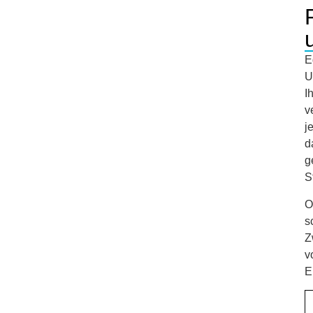
E
U
I
v
j
d
g
S
O
s
Z
v
E